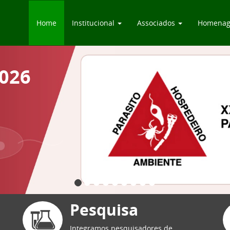
Home
Institucional
Associados
Homenag
2026
Pesquisa
Integramos pesquisadores de