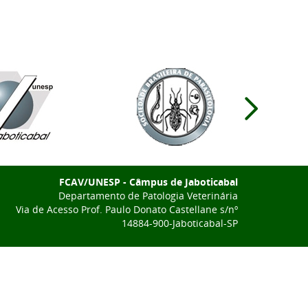
FCAV/UNESP - Câmpus de Jaboticabal
Departamento de Patologia Veterinária
Via de Acesso Prof. Paulo Donato Castellane s/nº
14884-900-Jaboticabal-SP