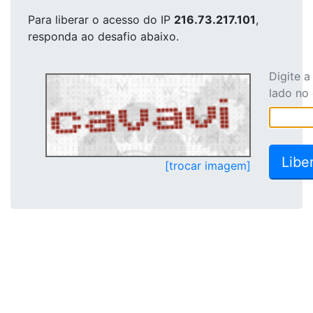
Para liberar o acesso
do IP
216.73.217.101
,
responda ao desafio abaixo.
Digite 
lado no
[trocar imagem]